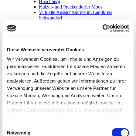
Hirschberg
Kulzer- und Prackendorfer Moos
Virtuelle Aussichtstürme im Landkreis
Schwandorf
Museum
Schwarzachtaler Heimatmuseum
Heimatmuseum Oberpfälzer Wald
Schwarzachtalhalle
Diese Webseite verwendet Cookies
Veranstaltungen
Wir verwenden Cookies, um Inhalte und Anzeigen zu
Für Veranstalter
personalisieren, Funktionen für soziale Medien anbieten
Anfahrt
360° Rundgang
zu können und die Zugriffe auf unsere Website zu
weitere Imagefilme
analysieren. Außerdem geben wir Informationen zu Ihrer
Prospekte
Verwendung unserer Website an unsere Partner für
Leben in Neunburg
soziale Medien, Werbung und Analysen weiter. Unsere
Familie & Jugend
Partner führen diese Informationen möglicherweise mit
weiteren Daten zusammen, die Sie ihnen bereitgestellt
Schwangerschaftsberatung - Staatl.
Beratungsstelle
haben oder die sie im Rahmen Ihrer Nutzung der Dienste
Jugendtreff Neunburg
gesammelt haben.
Einwilligungsauswahl
Jugendtreff Fuhrn
Familientisch
Notwendig