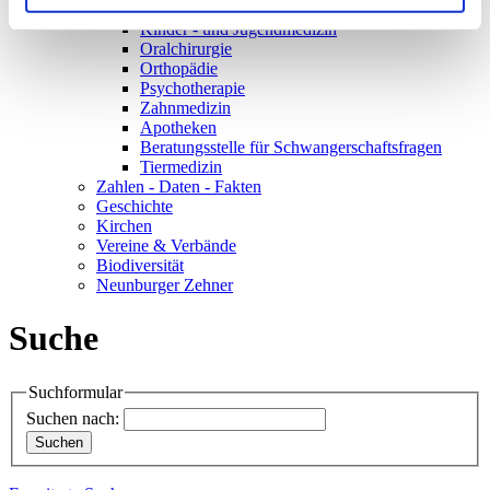
Innere Medizin
Kinder - und Jugendmedizin
Oralchirurgie
Orthopädie
Psychotherapie
Zahnmedizin
Apotheken
Beratungsstelle für Schwangerschaftsfragen
Tiermedizin
Zahlen - Daten - Fakten
Geschichte
Kirchen
Vereine & Verbände
Biodiversität
Neunburger Zehner
Suche
Suchformular
Suchen nach: