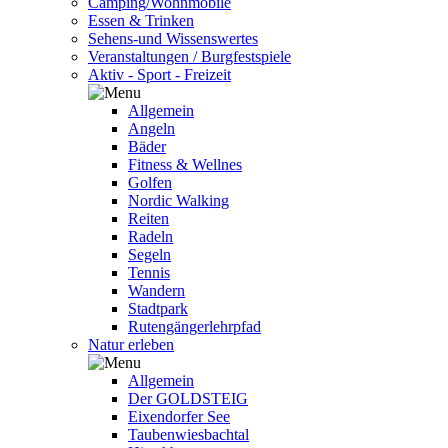
Camping/Wohnmobile
Essen & Trinken
Sehens-und Wissenswertes
Veranstaltungen / Burgfestspiele
Aktiv - Sport - Freizeit
Allgemein
Angeln
Bäder
Fitness & Wellnes
Golfen
Nordic Walking
Reiten
Radeln
Segeln
Tennis
Wandern
Stadtpark
Rutengängerlehrpfad
Natur erleben
Allgemein
Der GOLDSTEIG
Eixendorfer See
Taubenwiesbachtal