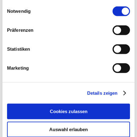
Innere Medizin
gesammelt haben.
Einwilligungsauswahl
Kinder - und Jugendmedizin
Notwendig
Oralchirurgie
Orthopädie
Psychotherapie
Präferenzen
Zahnmedizin
Apotheken
Beratungsstelle für Schwangerschaftsfragen
Tiermedizin
Statistiken
Zahlen - Daten - Fakten
Geschichte
Kirchen
Marketing
Vereine & Verbände
Biodiversität
Neunburger Zehner
Hier finden Sie:
Details zeigen
Veranstaltungen
Für Veranstalter
Cookies zulassen
Anfahrt
360° Rundgang
Anfahrt
Auswahl erlauben