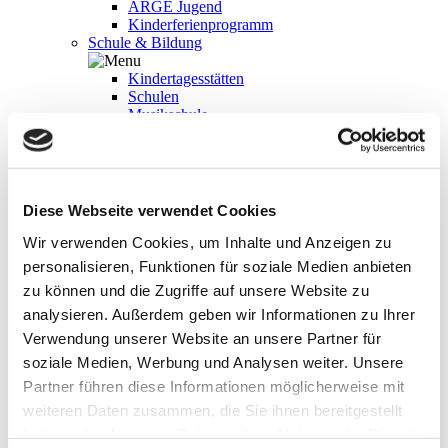
ARGE Jugend
Kinderferienprogramm
Schule & Bildung
Kindertagesstätten
Schulen
Musikschule
bbv-Bildungswerk
Volkshochschule
Bücherei
Reparaturcafé
Soziales
Diese Webseite verwendet Cookies
Spitalstiftung/Marienheim
Wir verwenden Cookies, um Inhalte und Anzeigen zu
Seniorenbeirat
personalisieren, Funktionen für soziale Medien anbieten
Die Tafel
zu können und die Zugriffe auf unsere Website zu
Kontaktgruppe Behinderte-Nichtbehinderte
Soziales Netzwerk
analysieren. Außerdem geben wir Informationen zu Ihrer
Medizinische Versorgung
Verwendung unserer Website an unsere Partner für
soziale Medien, Werbung und Analysen weiter. Unsere
Allgemeinmedizin
Anästhesiologie
Partner führen diese Informationen möglicherweise mit
Augenheilkunde
weiteren Daten zusammen, die Sie ihnen bereitgestellt
Chirurgie
haben oder die sie im Rahmen Ihrer Nutzung der Dienste
Frauenheilkunde