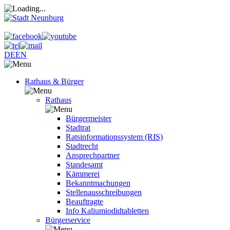
DE
EN
Rathaus & Bürger
Rathaus
Bürgermeister
Stadtrat
Ratsinformationssystem (RIS)
Stadtrecht
Ansprechpartner
Standesamt
Kämmerei
Bekanntmachungen
Stellenausschreibungen
Beauftragte
Info Kaliumiodidtabletten
Bürgerservice