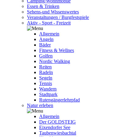
Camping/Wohnmobile
Essen & Trinken
Sehens-und Wissenswertes
Veranstaltungen / Burgfestspiele
Aktiv - Sport - Freizeit
Allgemein
Angeln
Bäder
Fitness & Wellnes
Golfen
Nordic Walking
Reiten
Radeln
Segeln
Tennis
Wandern
Stadtpark
Rutengängerlehrpfad
Natur erleben
Allgemein
Der GOLDSTEIG
Eixendorfer See
Taubenwiesbachtal