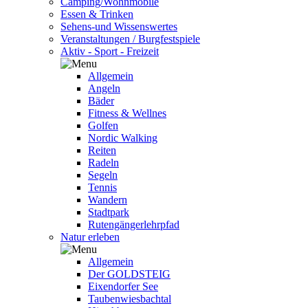
Camping/Wohnmobile
Essen & Trinken
Sehens-und Wissenswertes
Veranstaltungen / Burgfestspiele
Aktiv - Sport - Freizeit
Allgemein
Angeln
Bäder
Fitness & Wellnes
Golfen
Nordic Walking
Reiten
Radeln
Segeln
Tennis
Wandern
Stadtpark
Rutengängerlehrpfad
Natur erleben
Allgemein
Der GOLDSTEIG
Eixendorfer See
Taubenwiesbachtal