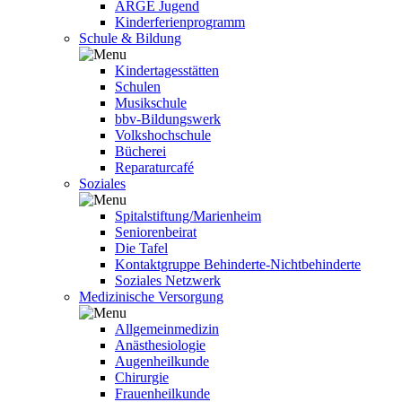
ARGE Jugend
Kinderferienprogramm
Schule & Bildung
Kindertagesstätten
Schulen
Musikschule
bbv-Bildungswerk
Volkshochschule
Bücherei
Reparaturcafé
Soziales
Spitalstiftung/Marienheim
Seniorenbeirat
Die Tafel
Kontaktgruppe Behinderte-Nichtbehinderte
Soziales Netzwerk
Medizinische Versorgung
Allgemeinmedizin
Anästhesiologie
Augenheilkunde
Chirurgie
Frauenheilkunde