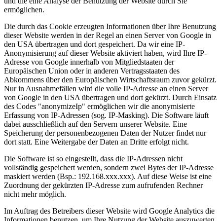
und die eine Analyse der Benutzung der Website durch Sie
ermöglichen.
Die durch das Cookie erzeugten Informationen über Ihre Benutzung
dieser Website werden in der Regel an einen Server von Google in
den USA übertragen und dort gespeichert. Da wir eine IP-
Anonymisierung auf dieser Website aktiviert haben, wird Ihre IP-
Adresse von Google innerhalb von Mitgliedstaaten der
Europäischen Union oder in anderen Vertragsstaaten des
Abkommens über den Europäischen Wirtschaftsraum zuvor gekürzt.
Nur in Ausnahmefällen wird die volle IP-Adresse an einen Server
von Google in den USA übertragen und dort gekürzt. Durch Einsatz
des Codes "anonymizeIp" ermöglichen wir die anonymisierte
Erfassung von IP-Adressen (sog. IP-Masking). Die Software läuft
dabei ausschließlich auf den Servern unserer Website. Eine
Speicherung der personenbezogenen Daten der Nutzer findet nur
dort statt. Eine Weitergabe der Daten an Dritte erfolgt nicht.
Die Software ist so eingestellt, dass die IP-Adressen nicht
vollständig gespeichert werden, sondern zwei Bytes der IP-Adresse
maskiert werden (Bsp.: 192.168.xxx.xxx). Auf diese Weise ist eine
Zuordnung der gekürzten IP-Adresse zum aufrufenden Rechner
nicht mehr möglich.
Im Auftrag des Betreibers dieser Website wird Google Analytics die
Informationen benutzen, um Ihre Nutzung der Website auszuwerten,