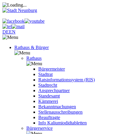
DE
EN
Rathaus & Bürger
Rathaus
Bürgermeister
Stadtrat
Ratsinformationssystem (RIS)
Stadtrecht
Ansprechpartner
Standesamt
Kämmerei
Bekanntmachungen
Stellenausschreibungen
Beauftragte
Info Kaliumiodidtabletten
Bürgerservice