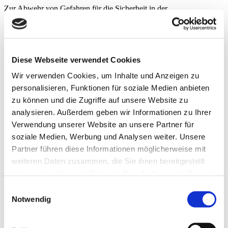
Zur Abwehr von Gefahren für die Sicherheit in der
Informationstechnik werden diese Daten auf Grundlage von Art. 44
BayDiG-E an das Landesamt für Sicherheit in der
Informationstechnik weitergeleitet.
Sichere Datenübertragung
Diese Webseite verwendet Cookies
Wir verwenden Cookies, um Inhalte und Anzeigen zu
Mit Aufruf dieses Informationsangebots bieten wir eine mit HTTPS
personalisieren, Funktionen für soziale Medien anbieten
und Perfect Forward Secrecy verschlüsselte Verbindung, welche
mindestens mit dem Verschlüsselungsprotokoll TLS 1.2 gesichert ist
zu können und die Zugriffe auf unsere Website zu
an, sodass Ihre Daten bei der Datenübertragung vor einer
analysieren. Außerdem geben wir Informationen zu Ihrer
Kenntnisnahme durch Dritte geschützt sind. Wir empfehlen Ihnen,
Verwendung unserer Website an unsere Partner für
Ihren Internetbrowser zur Nutzung dieser Möglichkeit aktuell zu
halten.
soziale Medien, Werbung und Analysen weiter. Unsere
Partner führen diese Informationen möglicherweise mit
Cookies
weiteren Daten zusammen, die Sie ihnen bereitgestellt
haben oder die sie im Rahmen Ihrer Nutzung der Dienste
Zur korrekten technischen und funktionellen Bereitstellung dieses
gesammelt haben.
Einwilligungsauswahl
Informationsangebots verwenden wir Cookies. Cookies sind kleine
Notwendig
Textdateien, die auf dem von Ihnen verwendeten Gerät gespeichert
werden.