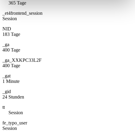
365 Tage
_et4frontend_sessio
Session
NI
183 Tage
_g
400 Tage
_ga_XXKPC33L2
400 Tage
_ga
1 Minute
_gi
24 Stunden
tt
Session
fe_typo_use
Session