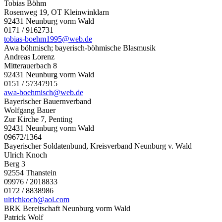
Tobias Böhm
Rosenweg 19, OT Kleinwinklarn
92431 Neunburg vorm Wald
0171 / 9162731
tobias-boehm1995@web.de
Awa böhmisch; bayerisch-böhmische Blasmusik
Andreas Lorenz
Mitterauerbach 8
92431 Neunburg vorm Wald
0151 / 57347915
awa-boehmisch@web.de
Bayerischer Bauernverband
Wolfgang Bauer
Zur Kirche 7, Penting
92431 Neunburg vorm Wald
09672/1364
Bayerischer Soldatenbund, Kreisverband Neunburg v. Wald
Ulrich Knoch
Berg 3
92554 Thanstein
09976 / 2018833
0172 / 8838986
ulrichkoch@aol.com
BRK Bereitschaft Neunburg vorm Wald
Patrick Wolf