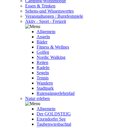
Camping/Wohnmobile
Essen & Trinken
Sehens-und Wissenswertes
Veranstaltungen / Burgfestspiele
Aktiv - Sport - Freizeit
Allgemein
Angeln
Bäder
Fitness & Wellnes
Golfen
Nordic Walking
Reiten
Radeln
Segeln
Tennis
Wandern
Stadtpark
Rutengängerlehrpfad
Natur erleben
Allgemein
Der GOLDSTEIG
Eixendorfer See
Taubenwiesbachtal