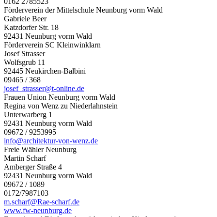
0162 2785523
Förderverein der Mittelschule Neunburg vorm Wald
Gabriele Beer
Katzdorfer Str. 18
92431 Neunburg vorm Wald
Förderverein SC Kleinwinklarn
Josef Strasser
Wolfsgrub 11
92445 Neukirchen-Balbini
09465 / 368
josef_strasser@t-online.de
Frauen Union Neunburg vorm Wald
Regina von Wenz zu Niederlahnstein
Unterwarberg 1
92431 Neunburg vorm Wald
09672 / 9253995
info@architektur-von-wenz.de
Freie Wähler Neunburg
Martin Scharf
Amberger Straße 4
92431 Neunburg vorm Wald
09672 / 1089
0172/7987103
m.scharf@Rae-scharf.de
www.fw-neunburg.de