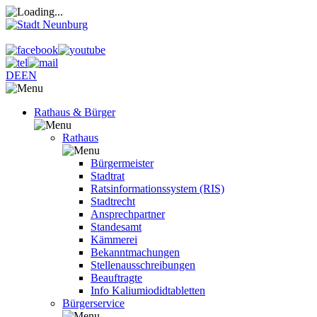
DE
EN
Rathaus & Bürger
Rathaus
Bürgermeister
Stadtrat
Ratsinformationssystem (RIS)
Stadtrecht
Ansprechpartner
Standesamt
Kämmerei
Bekanntmachungen
Stellenausschreibungen
Beauftragte
Info Kaliumiodidtabletten
Bürgerservice