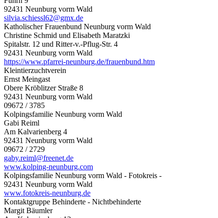
Fuhrn 9
92431 Neunburg vorm Wald
silvia.schiessl62@gmx.de
Katholischer Frauenbund Neunburg vorm Wald
Christine Schmid und Elisabeth Maratzki
Spitalstr. 12 und Ritter-v.-Pflug-Str. 4
92431 Neunburg vorm Wald
https://www.pfarrei-neunburg.de/frauenbund.htm
Kleintierzuchtverein
Ernst Meingast
Obere Kröblitzer Straße 8
92431 Neunburg vorm Wald
09672 / 3785
Kolpingsfamilie Neunburg vorm Wald
Gabi Reiml
Am Kalvarienberg 4
92431 Neunburg vorm Wald
09672 / 2729
gaby.reiml@freenet.de
www.kolping-neunburg.com
Kolpingsfamilie Neunburg vorm Wald - Fotokreis -
92431 Neunburg vorm Wald
www.fotokreis-neunburg.de
Kontaktgruppe Behinderte - Nichtbehinderte
Margit Bäumler