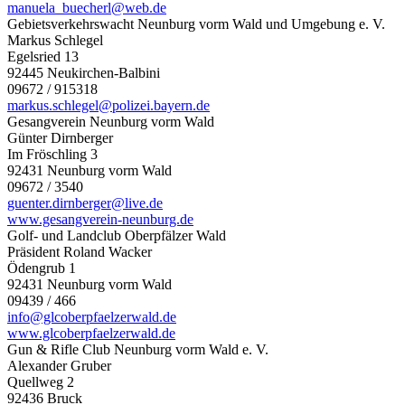
manuela_buecherl@web.de
Gebietsverkehrswacht Neunburg vorm Wald und Umgebung e. V.
Markus Schlegel
Egelsried 13
92445 Neukirchen-Balbini
09672 / 915318
markus.schlegel@polizei.bayern.de
Gesangverein Neunburg vorm Wald
Günter Dirnberger
Im Fröschling 3
92431 Neunburg vorm Wald
09672 / 3540
guenter.dirnberger@live.de
www.gesangverein-neunburg.de
Golf- und Landclub Oberpfälzer Wald
Präsident Roland Wacker
Ödengrub 1
92431 Neunburg vorm Wald
09439 / 466
info@glcoberpfaelzerwald.de
www.glcoberpfaelzerwald.de
Gun & Rifle Club Neunburg vorm Wald e. V.
Alexander Gruber
Quellweg 2
92436 Bruck