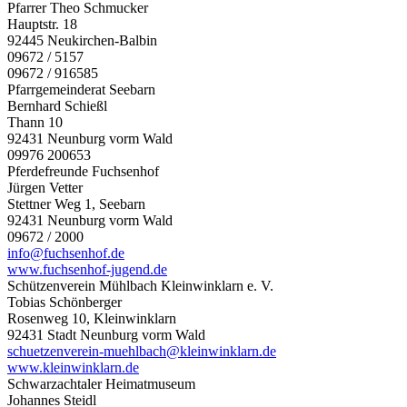
Pfarrer Theo Schmucker
Hauptstr. 18
92445 Neukirchen-Balbin
09672 / 5157
09672 / 916585
Pfarrgemeinderat Seebarn
Bernhard Schießl
Thann 10
92431 Neunburg vorm Wald
09976 200653
Pferdefreunde Fuchsenhof
Jürgen Vetter
Stettner Weg 1, Seebarn
92431 Neunburg vorm Wald
09672 / 2000
info@fuchsenhof.de
www.fuchsenhof-jugend.de
Schützenverein Mühlbach Kleinwinklarn e. V.
Tobias Schönberger
Rosenweg 10, Kleinwinklarn
92431 Stadt Neunburg vorm Wald
schuetzenverein-muehlbach@kleinwinklarn.de
www.kleinwinklarn.de
Schwarzachtaler Heimatmuseum
Johannes Steidl