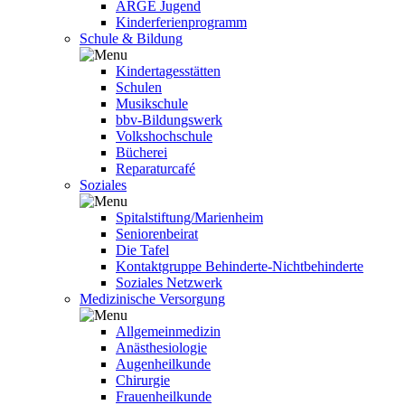
ARGE Jugend
Kinderferienprogramm
Schule & Bildung
Kindertagesstätten
Schulen
Musikschule
bbv-Bildungswerk
Volkshochschule
Bücherei
Reparaturcafé
Soziales
Spitalstiftung/Marienheim
Seniorenbeirat
Die Tafel
Kontaktgruppe Behinderte-Nichtbehinderte
Soziales Netzwerk
Medizinische Versorgung
Allgemeinmedizin
Anästhesiologie
Augenheilkunde
Chirurgie
Frauenheilkunde