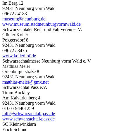
Im Berg 12
92431 Neunburg vorm Wald
09672 / 4183
museum@neunburg.de
www.museum.stadtneunburgvormwald.de
Schwarzachtaler Reit- und Fahrverein e. V.
Günter Koller
Poggersdorf 8
92431 Neunburg vorm Wald
09672 / 3475
www.kollerhof.de
Schwarzachtalmesse Neunburg vorm Wald e. V.
Matthias Meier
Ortenburgerstraße 8
92431 Neunburg vorm Wald
matthias-meier@gmx.net
Schwarzachtal Pass e.V.
Timm Buckley
Am Kalvarienberg 4
92431 Neunburg vorm Wald
0160 / 94401259
info@schwarzachtal-pass.de
www.schwarzachtal-pass.de
SC Kleinwinklarn
Erich Schmid