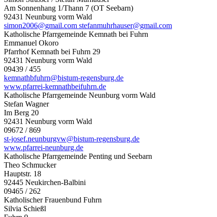
Am Sonnenhang 1/Thann 7 (OT Seebarn)
92431 Neunburg vorm Wald
simon2006@gmail.com stefanmuhrhauser@gmail.com
Katholische Pfarrgemeinde Kemnath bei Fuhrn
Emmanuel Okoro
Pfarrhof Kemnath bei Fuhrn 29
92431 Neunburg vorm Wald
09439 / 455
kemnathbfuhrn@bistum-regensburg.de
www.pfarrei-kemnathbeifuhrn.de
Katholische Pfarrgemeinde Neunburg vorm Wald
Stefan Wagner
Im Berg 20
92431 Neunburg vorm Wald
09672 / 869
st-josef.neunburgvw@bistum-regensburg.de
www.pfarrei-neunburg.de
Katholische Pfarrgemeinde Penting und Seebarn
Theo Schmucker
Hauptstr. 18
92445 Neukirchen-Balbini
09465 / 262
Katholischer Frauenbund Fuhrn
Silvia Schießl