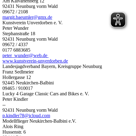
Am Kalvarienberg 12
92431 Neunburg vorm Wald
09672 / 2108
margit.baeumler@gmx.de
Kunstverein Unverdorben e. V.
Peter Wunder
Stephanstraße 18
92431 Neunburg vorm Wald
09672 / 4337
0177 6883685
peter_wunder@web.de
www.kunstverein-unverdorben.de
Landesjagdverband Bayern, Kreisgruppe Neunburg
Franz Sedlmeier
Hollergasse 12
92445 Neukirchen-Balbini
09465 / 910017
Lucky 4 Garage Classic Cars and Bikes e. V.
Peter Kindler
--
92431 Neunburg vorm Wald
p.kindler78@icloud.com
Modellflieger Neukirchen-Balbini e.V.
Alois Ring
Hussenstr. 6