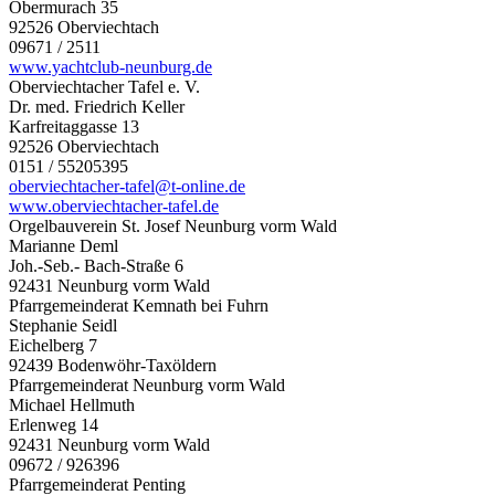
Obermurach 35
92526 Oberviechtach
09671 / 2511
www.yachtclub-neunburg.de
Oberviechtacher Tafel e. V.
Dr. med. Friedrich Keller
Karfreitaggasse 13
92526 Oberviechtach
0151 / 55205395
oberviechtacher-tafel@t-online.de
www.oberviechtacher-tafel.de
Orgelbauverein St. Josef Neunburg vorm Wald
Marianne Deml
Joh.-Seb.- Bach-Straße 6
92431 Neunburg vorm Wald
Pfarrgemeinderat Kemnath bei Fuhrn
Stephanie Seidl
Eichelberg 7
92439 Bodenwöhr-Taxöldern
Pfarrgemeinderat Neunburg vorm Wald
Michael Hellmuth
Erlenweg 14
92431 Neunburg vorm Wald
09672 / 926396
Pfarrgemeinderat Penting