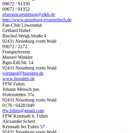
09672 / 91350
09672 / 91352
pfarramt.neunburg@elkb.de
http://www.neunburg-evangelisch.de
Fan-Club Löwenmut
Gerhard Habel
Bischof-Weigl-Straße 4
92431 Neunburg vorm Wald
09672 / 2272
Festspielverein
Manuel Winkler
Bgm-Ettl-Str. 14
92431 Neunburg vorm Wald
vorstand@hussiten.de
www.hussiten.de
FFW Fuhrn
Johann Mensch jun.
Hofenstetten 37a
92431 Neunburg vorm Wald
0176 / 64281849
ffw.fuhrn@gmail.com
FFW Kemnath b. Fuhrn
Alexander Scherl
Kemnath bei Fuhrn 57
92431 Neunburg vorm Wald