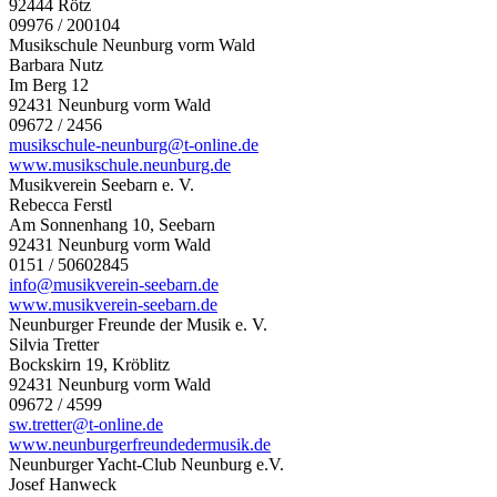
92444 Rötz
09976 / 200104
Musikschule Neunburg vorm Wald
Barbara Nutz
Im Berg 12
92431 Neunburg vorm Wald
09672 / 2456
musikschule-neunburg@t-online.de
www.musikschule.neunburg.de
Musikverein Seebarn e. V.
Rebecca Ferstl
Am Sonnenhang 10, Seebarn
92431 Neunburg vorm Wald
0151 / 50602845
info@musikverein-seebarn.de
www.musikverein-seebarn.de
Neunburger Freunde der Musik e. V.
Silvia Tretter
Bockskirn 19, Kröblitz
92431 Neunburg vorm Wald
09672 / 4599
sw.tretter@t-online.de
www.neunburgerfreundedermusik.de
Neunburger Yacht-Club Neunburg e.V.
Josef Hanweck