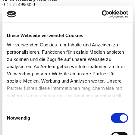
0151 / 14990050
alex.scherl7@gmx.de
FFW Kleinwinklarn
Christian Blum
Kirchweg 1a, Kleinwinklarn
92431 Neunburg vorm Wald
Diese Webseite verwendet Cookies
01525 / 6023695
feuerwehr@kleinwinklarn.de
Wir verwenden Cookies, um Inhalte und Anzeigen zu
FFW Kröblitz
personalisieren, Funktionen für soziale Medien anbieten
Hans Steinsdorfer
Schwarzachweg 6 a, Kröblitz
zu können und die Zugriffe auf unsere Website zu
92431 Neunburg vorm Wald
analysieren. Außerdem geben wir Informationen zu Ihrer
09672 / 3705
Verwendung unserer Website an unsere Partner für
h.steinsdorfer@t-online.de
www.ffwkroeblitz.de.tl
soziale Medien, Werbung und Analysen weiter. Unsere
FFW Meißenberg
Partner führen diese Informationen möglicherweise mit
Michael Deml
weiteren Daten zusammen, die Sie ihnen bereitgestellt
Meißenberg 13
92431 Neunburg vorm Wald
haben oder die sie im Rahmen Ihrer Nutzung der Dienste
09465 / 796
gesammelt haben.
Einwilligungsauswahl
Michael.Deml@t-online.de
Notwendig
www.facebook.com/ffwmeissenberg
FFW Mitteraschau
Peter Scheuerer
Am Kirchberg 17