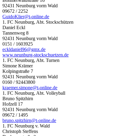
Böhmerwaldstraße 16
92431 Neunburg vorm Wald
09672 / 2252
GuidoKlier@t-online.de
1. FC Neunburg, Abt. Stockschützen
Daniel Eckl
Tannenweg 8
92431 Neunburg vorm Wald
0151 / 1603925
eckldaniel96@gmx.de
www.neunburg-stockschuetzen.de
1. FC Neunburg, Abt. Turnen
Simone Krämer
Kolpingstraße 7
92431 Neunburg vorm Wald
0160 / 92443800
kraemer.simone@t-online.de
1. FC Neunburg, Abt. Volleyball
Bruno Spitzhirn
Hofzell 17
92431 Neunburg vorm Wald
09672 / 1495
bruno.spitzhirn@t-online.de
1. FC Neunburg v. Wald
Christoph Steffens