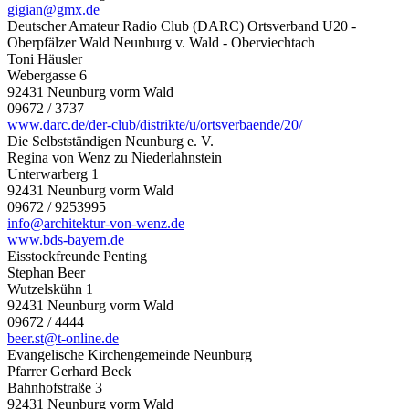
gigian@gmx.de
Deutscher Amateur Radio Club (DARC) Ortsverband U20 -
Oberpfälzer Wald Neunburg v. Wald - Oberviechtach
Toni Häusler
Webergasse 6
92431 Neunburg vorm Wald
09672 / 3737
www.darc.de/der-club/distrikte/u/ortsverbaende/20/
Die Selbstständigen Neunburg e. V.
Regina von Wenz zu Niederlahnstein
Unterwarberg 1
92431 Neunburg vorm Wald
09672 / 9253995
info@architektur-von-wenz.de
www.bds-bayern.de
Eisstockfreunde Penting
Stephan Beer
Wutzelskühn 1
92431 Neunburg vorm Wald
09672 / 4444
beer.st@t-online.de
Evangelische Kirchengemeinde Neunburg
Pfarrer Gerhard Beck
Bahnhofstraße 3
92431 Neunburg vorm Wald