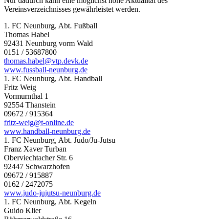
Nur dadurch kann eine möglichst hohe Aktualität des
Vereinsverzeichnisses gewährleistet werden.
1. FC Neunburg, Abt. Fußball
Thomas Habel
92431 Neunburg vorm Wald
0151 / 53687800
thomas.habel@vtp.devk.de
www.fussball-neunburg.de
1. FC Neunburg, Abt. Handball
Fritz Weig
Vormurnthal 1
92554 Thanstein
09672 / 915364
fritz-weig@t-online.de
www.handball-neunburg.de
1. FC Neunburg, Abt. Judo/Ju-Jutsu
Franz Xaver Turban
Oberviechtacher Str. 6
92447 Schwarzhofen
09672 / 915887
0162 / 2472075
www.judo-jujutsu-neunburg.de
1. FC Neunburg, Abt. Kegeln
Guido Klier