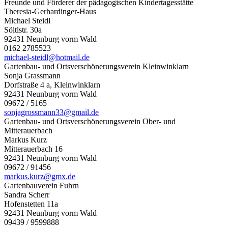
Freunde und Förderer der pädagogischen Kindertagesstätte
Theresia-Gerhardinger-Haus
Michael Steidl
Söltlstr. 30a
92431 Neunburg vorm Wald
0162 2785523
michael-steidl@hotmail.de
Gartenbau- und Ortsverschönerungsverein Kleinwinklarn
Sonja Grassmann
Dorfstraße 4 a, Kleinwinklarn
92431 Neunburg vorm Wald
09672 / 5165
sonjagrossmann33@gmail.de
Gartenbau- und Ortsverschönerungsverein Ober- und
Mitterauerbach
Markus Kurz
Mitterauerbach 16
92431 Neunburg vorm Wald
09672 / 91456
markus.kurz@gmx.de
Gartenbauverein Fuhrn
Sandra Scherr
Hofenstetten 11a
92431 Neunburg vorm Wald
09439 / 9599888