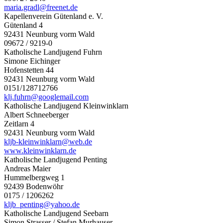
maria.gradl@freenet.de
Kapellenverein Gütenland e. V.
Gütenland 4
92431 Neunburg vorm Wald
09672 / 9219-0
Katholische Landjugend Fuhrn
Simone Eichinger
Hofenstetten 44
92431 Neunburg vorm Wald
0151/128712766
klj.fuhrn@googlemail.com
Katholische Landjugend Kleinwinklarn
Albert Schneeberger
Zeitlarn 4
92431 Neunburg vorm Wald
kljb-kleinwinklarn@web.de
www.kleinwinklarn.de
Katholische Landjugend Penting
Andreas Maier
Hummelbergweg 1
92439 Bodenwöhr
0175 / 1206262
kljb_penting@yahoo.de
Katholische Landjugend Seebarn
Simon Strasser / Stefan Murhauser