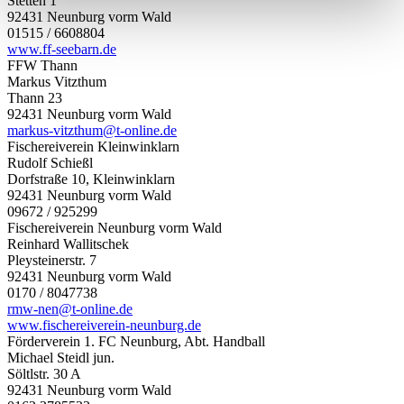
Stetten 1
92431 Neunburg vorm Wald
01515 / 6608804
www.ff-seebarn.de
FFW Thann
Markus Vitzthum
Thann 23
92431 Neunburg vorm Wald
markus-vitzthum@t-online.de
Fischereiverein Kleinwinklarn
Rudolf Schießl
Dorfstraße 10, Kleinwinklarn
92431 Neunburg vorm Wald
09672 / 925299
Fischereiverein Neunburg vorm Wald
Reinhard Wallitschek
Pleysteinerstr. 7
92431 Neunburg vorm Wald
0170 / 8047738
rmw-nen@t-online.de
www.fischereiverein-neunburg.de
Förderverein 1. FC Neunburg, Abt. Handball
Michael Steidl jun.
Söltlstr. 30 A
92431 Neunburg vorm Wald