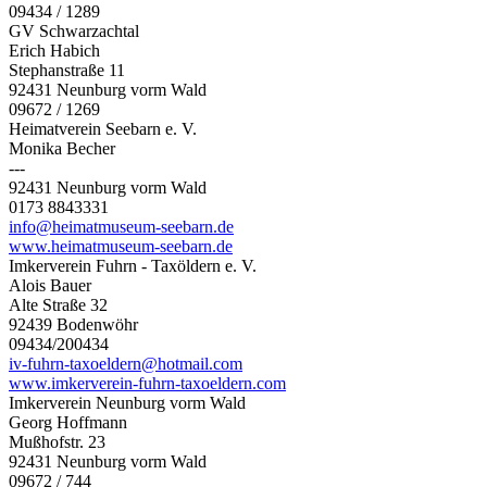
09434 / 1289
GV Schwarzachtal
Erich Habich
Stephanstraße 11
92431 Neunburg vorm Wald
09672 / 1269
Heimatverein Seebarn e. V.
Monika Becher
---
92431 Neunburg vorm Wald
0173 8843331
info@heimatmuseum-seebarn.de
www.heimatmuseum-seebarn.de
Imkerverein Fuhrn - Taxöldern e. V.
Alois Bauer
Alte Straße 32
92439 Bodenwöhr
09434/200434
iv-fuhrn-taxoeldern@hotmail.com
www.imkerverein-fuhrn-taxoeldern.com
Imkerverein Neunburg vorm Wald
Georg Hoffmann
Mußhofstr. 23
92431 Neunburg vorm Wald
09672 / 744