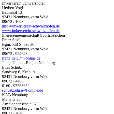
Imkerverein Schwarzhofen
Herbert Vogl
Baumhof 13
92431 Neunburg vorm Wald
09672 / 1698
info@imkerverein-schwarzhofen.de
www.imkerverein-schwarzhofen.de
Interessengemeinschaft Sportabzeichen
Franz Seidl
Bgm.-Ettl-Straße 30
92431 Neunburg vorm Wald
09672 / 924643
franz_seidl@t-online.de
Junge Union - Region Neunburg
Elias Schütz
Sandweg 6, Kröblitz
92431 Neunburg vorm Wald
09672 / 4466
0160 / 95763652
schuetz.elias@t-online.de
KAB Neunburg
Maria Gradl
Am Sonnenschein 32
92431 Neunburg vorm Wald
09672 / 2040