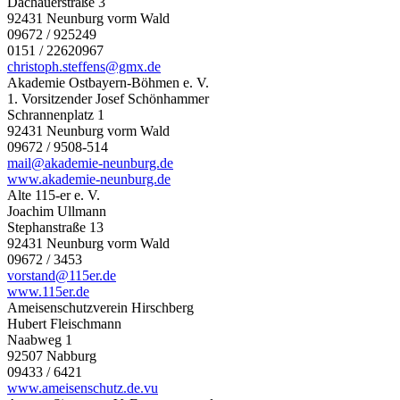
Dachauerstraße 3
92431 Neunburg vorm Wald
09672 / 925249
0151 / 22620967
christoph.steffens@gmx.de
Akademie Ostbayern-Böhmen e. V.
1. Vorsitzender Josef Schönhammer
Schrannenplatz 1
92431 Neunburg vorm Wald
09672 / 9508-514
mail@akademie-neunburg.de
www.akademie-neunburg.de
Alte 115-er e. V.
Joachim Ullmann
Stephanstraße 13
92431 Neunburg vorm Wald
09672 / 3453
vorstand@115er.de
www.115er.de
Ameisenschutzverein Hirschberg
Hubert Fleischmann
Naabweg 1
92507 Nabburg
09433 / 6421
www.ameisenschutz.de.vu