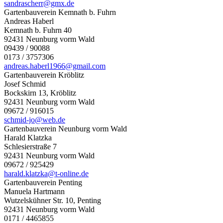
sandrascherr@gmx.de
Gartenbauverein Kemnath b. Fuhrn
Andreas Haberl
Kemnath b. Fuhrn 40
92431 Neunburg vorm Wald
09439 / 90088
0173 / 3757306
andreas.haberl1966@gmail.com
Gartenbauverein Kröblitz
Josef Schmid
Bockskirn 13, Kröblitz
92431 Neunburg vorm Wald
09672 / 916015
schmid-jo@web.de
Gartenbauverein Neunburg vorm Wald
Harald Klatzka
Schlesierstraße 7
92431 Neunburg vorm Wald
09672 / 925429
harald.klatzka@t-online.de
Gartenbauverein Penting
Manuela Hartmann
Wutzelskühner Str. 10, Penting
92431 Neunburg vorm Wald
0171 / 4465855