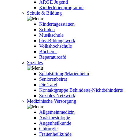
ARGE Jugend
Kinderferienprogramm
Schule & Bildung
Kindertagesstätten
Schulen
Musikschule
bbv-Bildungswerk
Volkshochschule
Bücherei
Reparaturcafé
Soziales
Spitalstiftung/Marienheim
Seniorenbeirat
Die Tafel
Kontaktgruppe Behinderte-Nichtbehinderte
Soziales Netzwerk
Medizinische Versorgung
Allgemeinmedizin
Anästhesiologie
Augenheilkunde
Chirurgie
Frauenheilkunde