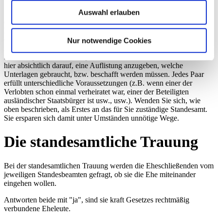
Auswahl erlauben
Sobald diese hier eingetroffen sind, stimmen Sie alles Weitere mit
einem der oben angegebenen Standesbeamten ab. Dann steht der
Kür nichts mehr im Wege. Noch einfacher ist es für Paare, bei denen
einer der Verlobten hier eine Wohnung gemeldet hat: Mit
Nur notwendige Cookies
Ansprechpartner in Verbindung setzen, die Einzelheiten klären wir
in einem persönlichen Gespräch.Noch ein Hinweis: Wir verzichten
hier absichtlich darauf, eine Auflistung anzugeben, welche
Unterlagen gebraucht, bzw. beschafft werden müssen. Jedes Paar
erfüllt unterschiedliche Voraussetzungen (z.B. wenn einer der
Verlobten schon einmal verheiratet war, einer der Beteiligten
ausländischer Staatsbürger ist usw., usw.). Wenden Sie sich, wie
oben beschrieben, als Erstes an das für Sie zuständige Standesamt.
Sie ersparen sich damit unter Umständen unnötige Wege.
Die standesamtliche Trauung
Bei der standesamtlichen Trauung werden die Eheschließenden vom
jeweiligen Standesbeamten gefragt, ob sie die Ehe miteinander
eingehen wollen.
Antworten beide mit "ja", sind sie kraft Gesetzes rechtmäßig
verbundene Eheleute.