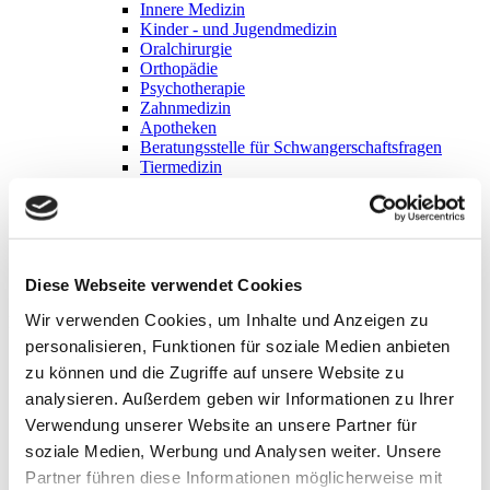
Innere Medizin
Kinder - und Jugendmedizin
Oralchirurgie
Orthopädie
Psychotherapie
Zahnmedizin
Apotheken
Beratungsstelle für Schwangerschaftsfragen
Tiermedizin
Zahlen - Daten - Fakten
Geschichte
Kirchen
Vereine & Verbände
Biodiversität
Diese Webseite verwendet Cookies
Neunburger Zehner
Wir verwenden Cookies, um Inhalte und Anzeigen zu
Hier finden Sie:
personalisieren, Funktionen für soziale Medien anbieten
Bürgermeister
zu können und die Zugriffe auf unsere Website zu
Stadtrat
analysieren. Außerdem geben wir Informationen zu Ihrer
Ratsinformationssystem (RIS)
Stadtrecht
Verwendung unserer Website an unsere Partner für
Ansprechpartner
soziale Medien, Werbung und Analysen weiter. Unsere
Standesamt
Partner führen diese Informationen möglicherweise mit
Kämmerei