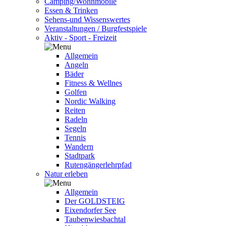
Camping/Wohnmobile
Essen & Trinken
Sehens-und Wissenswertes
Veranstaltungen / Burgfestspiele
Aktiv - Sport - Freizeit
Allgemein
Angeln
Bäder
Fitness & Wellnes
Golfen
Nordic Walking
Reiten
Radeln
Segeln
Tennis
Wandern
Stadtpark
Rutengängerlehrpfad
Natur erleben
Allgemein
Der GOLDSTEIG
Eixendorfer See
Taubenwiesbachtal