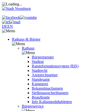
DE
EN
Rathaus & Bürger
Rathaus
Bürgermeister
Stadtrat
Ratsinformationssystem (RIS)
Stadtrecht
Ansprechpartner
Standesamt
Kämmerei
Bekanntmachungen
Stellenausschreibungen
Beauftragte
Info Kaliumiodidtabletten
Bürgerservice