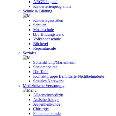
ARGE Jugend
Kinderferienprogramm
Schule & Bildung
Kindertagesstätten
Schulen
Musikschule
bbv-Bildungswerk
Volkshochschule
Bücherei
Reparaturcafé
Soziales
Spitalstiftung/Marienheim
Seniorenbeirat
Die Tafel
Kontaktgruppe Behinderte-Nichtbehinderte
Soziales Netzwerk
Medizinische Versorgung
Allgemeinmedizin
Anästhesiologie
Augenheilkunde
Chirurgie
Frauenheilkunde