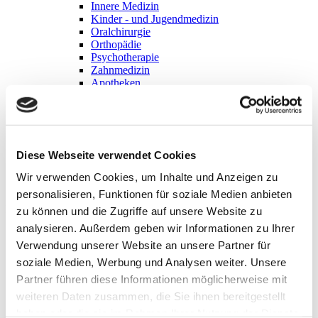
Innere Medizin
Kinder - und Jugendmedizin
Oralchirurgie
Orthopädie
Psychotherapie
Zahnmedizin
Apotheken
Beratungsstelle für Schwangerschaftsfragen
Tiermedizin
Zahlen - Daten - Fakten
Geschichte
Kirchen
Diese Webseite verwendet Cookies
Vereine & Verbände
Biodiversität
Wir verwenden Cookies, um Inhalte und Anzeigen zu
Neunburger Zehner
personalisieren, Funktionen für soziale Medien anbieten
Hier finden Sie:
zu können und die Zugriffe auf unsere Website zu
analysieren. Außerdem geben wir Informationen zu Ihrer
Schwangerschaftsberatung - Staatl. Beratungsstelle
Verwendung unserer Website an unsere Partner für
Jugendtreff Neunburg
Jugendtreff Fuhrn
soziale Medien, Werbung und Analysen weiter. Unsere
Familientisch
Partner führen diese Informationen möglicherweise mit
ARGE Jugend
weiteren Daten zusammen, die Sie ihnen bereitgestellt
Kinderferienprogramm
haben oder die sie im Rahmen Ihrer Nutzung der Dienste