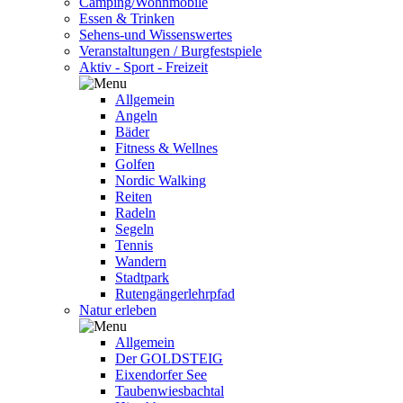
Camping/Wohnmobile
Essen & Trinken
Sehens-und Wissenswertes
Veranstaltungen / Burgfestspiele
Aktiv - Sport - Freizeit
Allgemein
Angeln
Bäder
Fitness & Wellnes
Golfen
Nordic Walking
Reiten
Radeln
Segeln
Tennis
Wandern
Stadtpark
Rutengängerlehrpfad
Natur erleben
Allgemein
Der GOLDSTEIG
Eixendorfer See
Taubenwiesbachtal