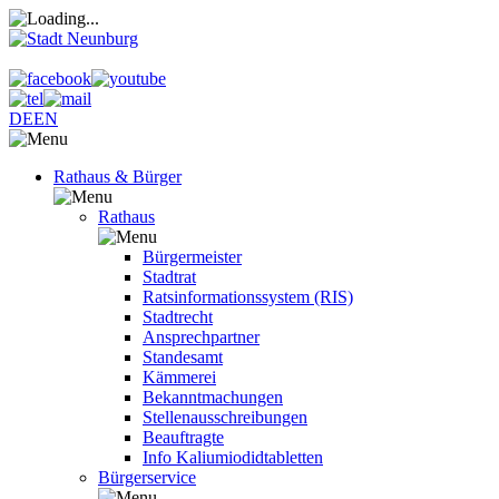
DE
EN
Rathaus & Bürger
Rathaus
Bürgermeister
Stadtrat
Ratsinformationssystem (RIS)
Stadtrecht
Ansprechpartner
Standesamt
Kämmerei
Bekanntmachungen
Stellenausschreibungen
Beauftragte
Info Kaliumiodidtabletten
Bürgerservice